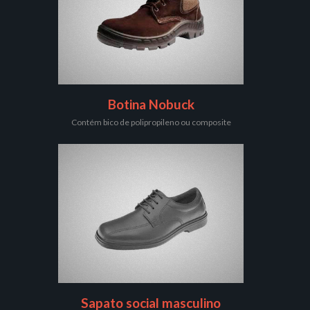
Botina Nobuck
Contém bico de polipropileno ou composite
Sapato social masculino