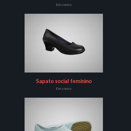
Em couro
Sapato social feminino
Em couro