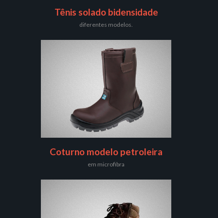
Tênis solado bidensidade
diferentes modelos.
Coturno modelo petroleira
em microfibra