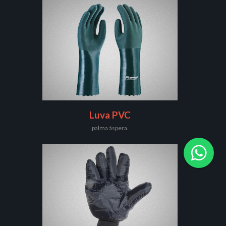
Luva PVC
palma áspera.