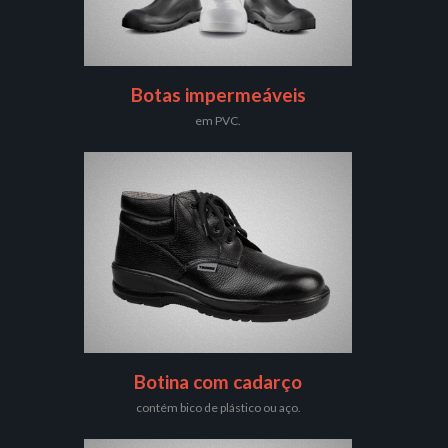
Botas impermeáveis
em PVC.
Botina com cadarço
contém bico de plástico ou aço.